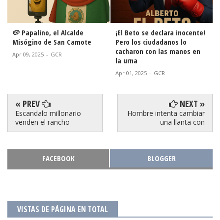
🥔 Papalino, el Alcalde
¡El Beto se declara inocente!
Misógino de San Camote
Pero los ciudadanos lo
cacharon con las manos en
Apr 09, 2025
-
GCR
la urna
Apr 01, 2025
-
GCR
« PREV
NEXT »
Escandalo millonario
Hombre intenta cambiar
venden el rancho
una llanta con
FACEBOOK
BLOGGER
VISTAS DE PÁGINA EN TOTAL