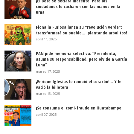
¡El Beto se declara inocente! Pero los
ciudadanos lo cacharon con las manos en la
urna
Fiona la Furiosa lanza su "revolución verde":
transformará su pueblo... ¡plantando arbolitos!
abril 11, 2025
PAN pide memoria selectiva: “Presidenta,
asuma su responsabilidad, pero olvide a García
Luna”
marzo 17, 2025
¡Enrique Iglesias le rompió el corazón!… Y le
vació la billetera
marzo 13, 2025
¡Se consuma el comi-fraude en Huatabampo!
abril 07, 2025