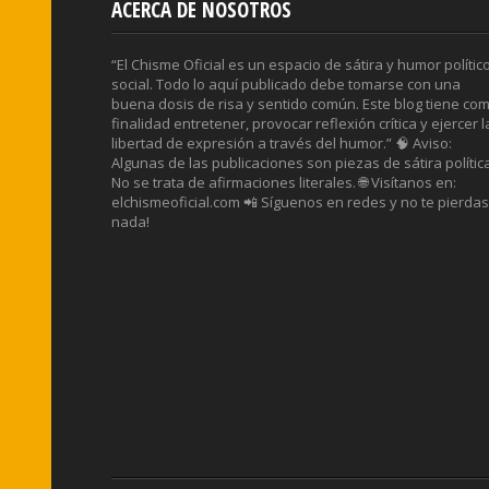
ACERCA DE NOSOTROS
“El Chisme Oficial es un espacio de sátira y humor polític
social. Todo lo aquí publicado debe tomarse con una
buena dosis de risa y sentido común. Este blog tiene co
finalidad entretener, provocar reflexión crítica y ejercer l
libertad de expresión a través del humor.” 🧠 Aviso:
Algunas de las publicaciones son piezas de sátira polític
No se trata de afirmaciones literales. 🌐 Visítanos en:
elchismeoficial.com 📲 Síguenos en redes y no te pierdas
nada!