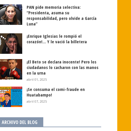
PAN pide memoria selectiva:
“Presidenta, asuma su
responsabilidad, pero olvide a García
Luna”
¡Enrique Iglesias le rompió el
corazón!… Y le vació la billetera
primavera llegó, pero el clima
¡Adiós a la Sangre! Ciudad de
e enteró!
México Estrena las ‘Corridas de
Toros Sin Violencia’ y el Toro ya
¡El Beto se declara inocente! Pero los
0, 2025
-
GCR
Hasta Pide Selfies
ciudadanos lo cacharon con las manos
en la urna
Mar 19, 2025
-
GCR
abril 01, 2025
¡Se consuma el comi-fraude en
Huatabampo!
abril 07, 2025
ARCHIVO DEL BLOG