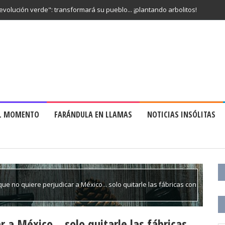
revolución verde": transformará su pueblo... ¡plantando arbolitos!
EL MOMENTO
FARÁNDULA EN LLAMAS
NOTICIAS INSÓLITAS
ue no quiere perjudicar a México... solo quitarle las fábricas con
 a México... solo quitarle las fábricas