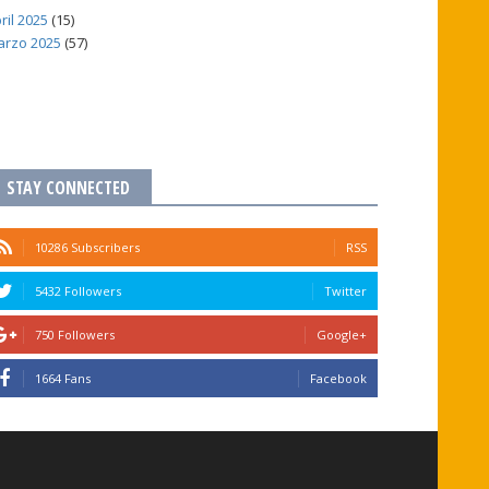
ril 2025
(15)
rzo 2025
(57)
STAY CONNECTED
10286 Subscribers
RSS
5432 Followers
Twitter
750 Followers
Google+
1664 Fans
Facebook