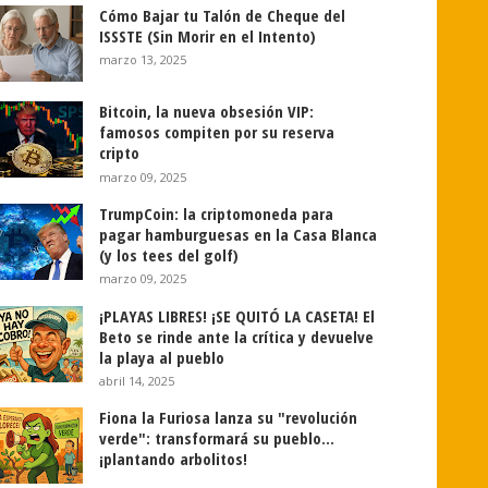
Cómo Bajar tu Talón de Cheque del
ISSSTE (Sin Morir en el Intento)
marzo 13, 2025
Bitcoin, la nueva obsesión VIP:
famosos compiten por su reserva
cripto
marzo 09, 2025
TrumpCoin: la criptomoneda para
pagar hamburguesas en la Casa Blanca
(y los tees del golf)
marzo 09, 2025
¡PLAYAS LIBRES! ¡SE QUITÓ LA CASETA! El
Beto se rinde ante la crítica y devuelve
la playa al pueblo
abril 14, 2025
Fiona la Furiosa lanza su "revolución
verde": transformará su pueblo...
¡plantando arbolitos!