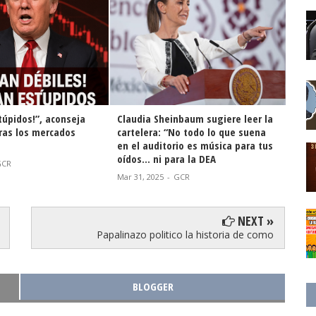
túpidos!”, aconseja
Claudia Sheinbaum sugiere leer la
¡La 
ras los mercados
cartelera: “No todo lo que suena
no s
en el auditorio es música para tus
Mar 2
oídos… ni para la DEA
GCR
Mar 31, 2025
-
GCR
NEXT »
Papalinazo politico la historia de como
BLOGGER