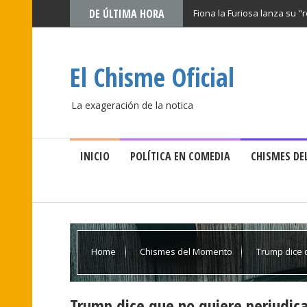
DE ÚLTIMA HORA
Fiona la Furiosa lanza su "
El Chisme Oficial
La exageración de la notica
INICIO
POLÍTICA EN COMEDIA
CHISMES D
Home
Chismes del Momento
Trump dice q
cariño
Trump dice que no quiere perjudicar