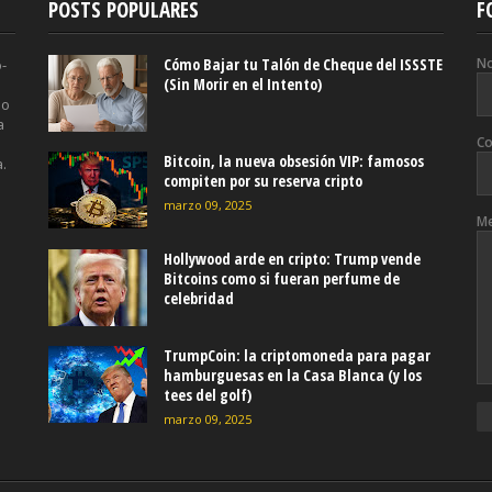
POSTS POPULARES
F
Cómo Bajar tu Talón de Cheque del ISSSTE
N
o-
(Sin Morir en el Intento)
mo
a
Co
Bitcoin, la nueva obsesión VIP: famosos
a.
compiten por su reserva cripto
marzo 09, 2025
M
Hollywood arde en cripto: Trump vende
Bitcoins como si fueran perfume de
celebridad
TrumpCoin: la criptomoneda para pagar
hamburguesas en la Casa Blanca (y los
tees del golf)
marzo 09, 2025